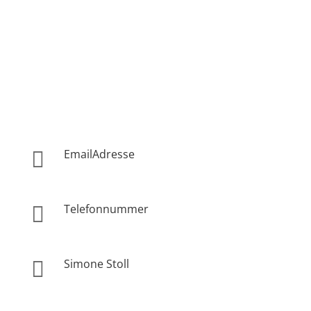
Kontaktieren Sie mich gerne
Ich berate Sie individuell über meine Angebote
EmailAdresse

info@lebensschule-gesundheit.de
Telefonnummer

+49 176 326 73 802
Simone Stoll

D-88682 Salem, Bahnhofstraße 8