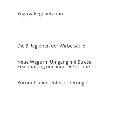
Yoga & Regeneration
Von sich weg zum Aufbau hin
Die 3 Regionen der Wirbelsäule
Neue Wege im Umgang mit Stress,
Erschöpfung und innerer Unruhe
Burnout - eine Unterforderung ?
Übungsblätter
hier werden für die Zukunft Übungsblätter
eingestellt