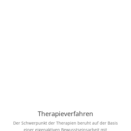
Labor: Blutuntersuchungen werden ebenfalls an
andere Praxen abgegeben.
Kosten: im Stundenlohn der Praxisgebühr enthalten
Therapieverfahren
Der Schwerpunkt der Therapien beruht auf der Basis
einer eigenaktiven Bewusstseinsarbeit mit