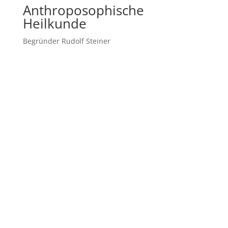
Anthroposophische
Heilkunde
Begründer Rudolf Steiner
Diagnostik
Seelisch, Funktionell, Organisch
Wesensglieder-Diagnostik
Geist – Seele – Körper