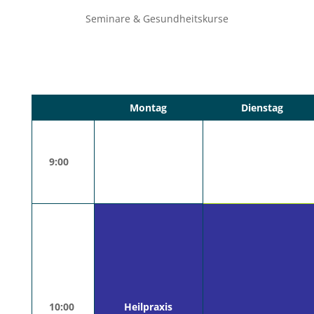
Seminare & Gesundheitskurse
Montag
Dienstag
Yoga & Freie
Atemschule
9:00
Grudkurs AOK
Überlingen
10:00
Heilpraxis